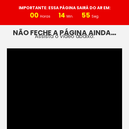
IMPORTANTE: ESSA PÁGINA SAIRÁ DO AR EM:
00
14
55
Horas
Min.
Seg.
NÃO FECHE A PÁGINA AINDA…
Assista o vídeo abaixo: