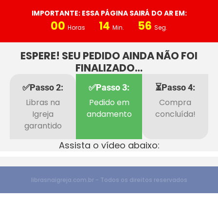
IMPORTANTE: ESSA PÁGINA SAIRÁ DO AR EM:
00
14
56
Horas
Min.
Seg.
ESPERE! SEU PEDIDO AINDA NÃO FOI
FINALIZADO…
✅Passo 2:
✅Passo 3:
⏳Passo 4:
Libras na
Pedido em
Compra
Igreja
andamento
concluída!
garantido
Assista o vídeo abaixo:
librasnaigreja.com.br - Todos os direitos reservados